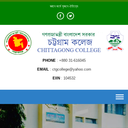
Skip
জ্ঞানে কর্মে সৃজনে ঐতিহ্যে
to
content
PHONE
+880 31-616045
EMAIL
ctgcollege@yahoo.com
EIIN
104532