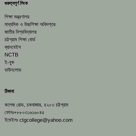
গুরুত্বপূর্ণ লিংক
শিক্ষা মন্ত্রণালয়
মাধ্যমিক ও উচ্চশিক্ষা অধিদপ্তর
জাতীয় বিশ্ববিদ্যালয়
চট্টগ্রাম শিক্ষা বোর্ড
ব্যানবেইস
NCTB
ই-বুক
ডাউনলোড
ঠিকানা
কলেজ রোড, চকবাজার, ৪২০৩ চট্টগ্রাম
ফোনঃ+৮৮০৩১৬১৬০৪৫
ইমেইলঃ
ctgcollege@yahoo.com