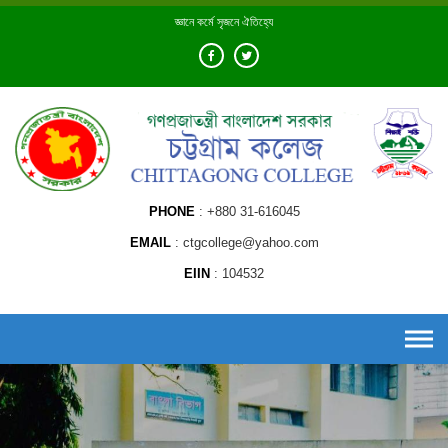
Skip
জ্ঞানে কর্মে সৃজনে ঐতিহ্যে
to
content
PHONE
+880 31-616045
EMAIL
ctgcollege@yahoo.com
EIIN
104532