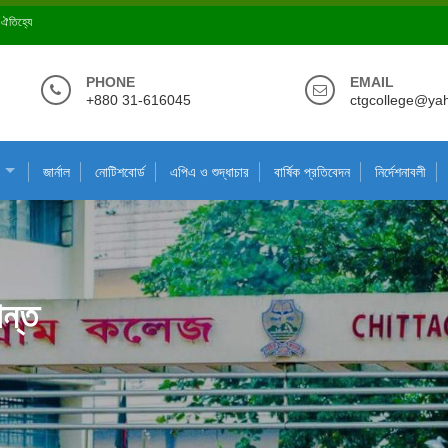
ে ঐতিহ্যে
PHONE
EMAIL
+880 31-616045
ctgcollege@ya
জার্নাল
নোটিশবোর্ড
এপিএ ও শুদ্ধাচার
বার্ষিক প্রতিবেদন
নির্দেশনাবলী
ান্ত