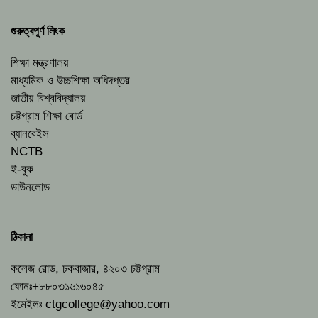
গুরুত্বপূর্ণ লিংক
শিক্ষা মন্ত্রণালয়
মাধ্যমিক ও উচ্চশিক্ষা অধিদপ্তর
জাতীয় বিশ্ববিদ্যালয়
চট্টগ্রাম শিক্ষা বোর্ড
ব্যানবেইস
NCTB
ই-বুক
ডাউনলোড
ঠিকানা
কলেজ রোড, চকবাজার, ৪২০৩ চট্টগ্রাম
ফোনঃ+৮৮০৩১৬১৬০৪৫
ইমেইলঃ
ctgcollege@yahoo.com