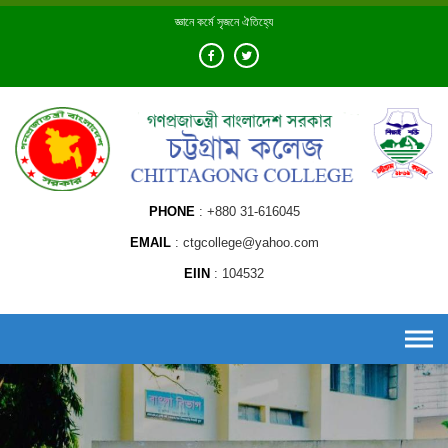
Skip
জ্ঞানে কর্মে সৃজনে ঐতিহ্যে
to
content
PHONE
+880 31-616045
EMAIL
ctgcollege@yahoo.com
EIIN
104532