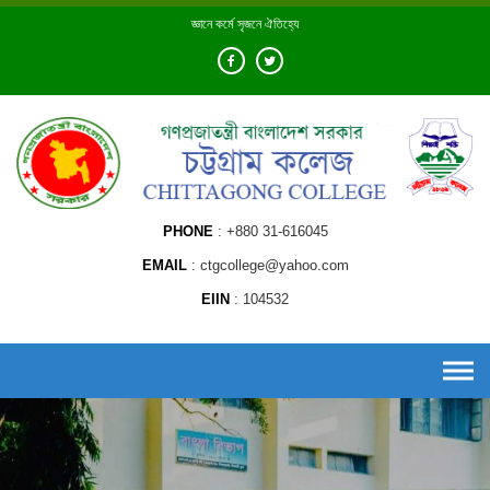
Skip
জ্ঞানে কর্মে সৃজনে ঐতিহ্যে
to
content
PHONE
+880 31-616045
EMAIL
ctgcollege@yahoo.com
EIIN
104532