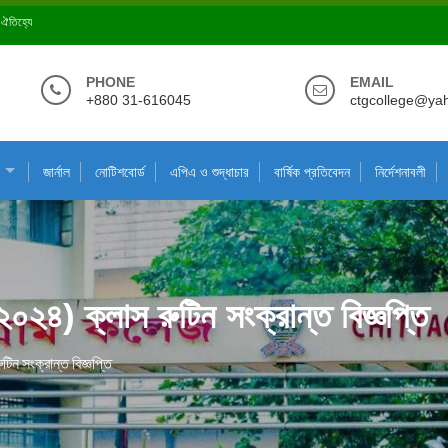
ে ঐতিহ্যে
PHONE
EMAIL
+880 31-616045
ctgcollege@ya
জার্নাল
নোটিশবোর্ড
এপিএ ও শুদ্ধাচার
বার্ষিক প্রতিবেদন
নির্দেশনাবলী
২০২৪) ক্লাস রুটিন সংক্রান্ত বিজ্ঞপ্তি
িন সংক্রান্ত বিজ্ঞপ্তি