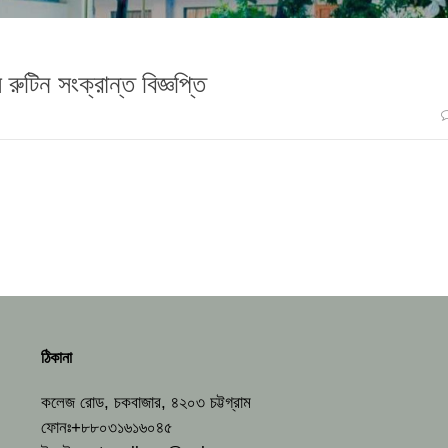
রুটিন সংক্রান্ত বিজ্ঞপ্তি
ঠিকানা
কলেজ রোড, চকবাজার, ৪২০৩ চট্টগ্রাম
ফোনঃ+৮৮০৩১৬১৬০৪৫