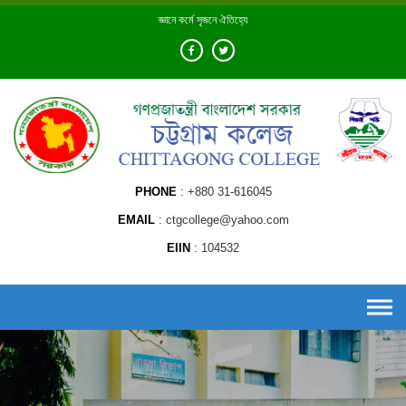
Skip
জ্ঞানে কর্মে সৃজনে ঐতিহ্যে
to
content
PHONE
+880 31-616045
EMAIL
ctgcollege@yahoo.com
EIIN
104532