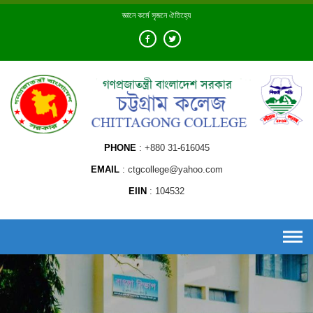
Skip
জ্ঞানে কর্মে সৃজনে ঐতিহ্যে
to
content
PHONE
+880 31-616045
EMAIL
ctgcollege@yahoo.com
EIIN
104532