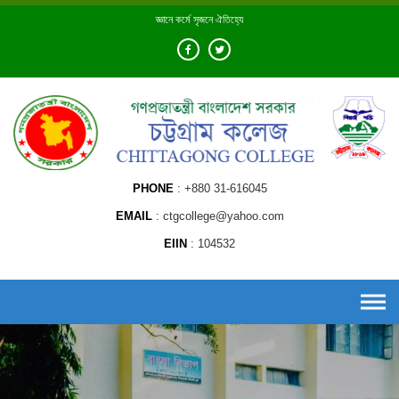
Skip
জ্ঞানে কর্মে সৃজনে ঐতিহ্যে
to
content
PHONE
+880 31-616045
EMAIL
ctgcollege@yahoo.com
EIIN
104532