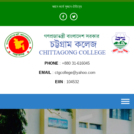
Skip
জ্ঞানে কর্মে সৃজনে ঐতিহ্যে
to
content
PHONE
+880 31-616045
EMAIL
ctgcollege@yahoo.com
EIIN
104532