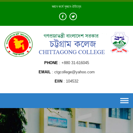
Skip
জ্ঞানে কর্মে সৃজনে ঐতিহ্যে
to
content
PHONE
+880 31-616045
EMAIL
ctgcollege@yahoo.com
EIIN
104532