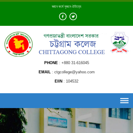
Skip
জ্ঞানে কর্মে সৃজনে ঐতিহ্যে
to
content
PHONE
+880 31-616045
EMAIL
ctgcollege@yahoo.com
EIIN
104532