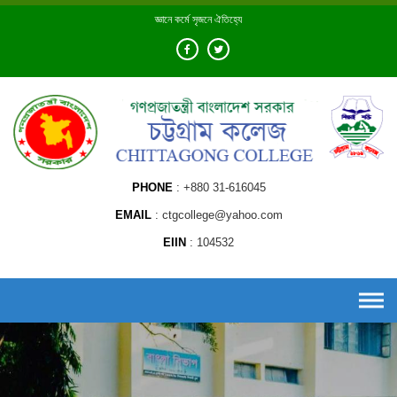
Skip
জ্ঞানে কর্মে সৃজনে ঐতিহ্যে
to
content
PHONE
+880 31-616045
EMAIL
ctgcollege@yahoo.com
EIIN
104532