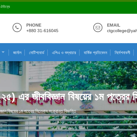
ে ঐতিহ্যে
PHONE
EMAIL
+880 31-616045
ctgcollege@ya
জার্নাল
নোটিশবোর্ড
এপিএ ও শুদ্ধাচার
বার্ষিক প্রতিবেদন
নির্দেশনাবলী
২৫) এর জীববিজ্ঞান বিষয়ের ১ম পত্রের সি
ঞান বিষয়ের ১ম পত্রের সিলেবাস সংক্রান্ত বিজ্ঞপ্তি