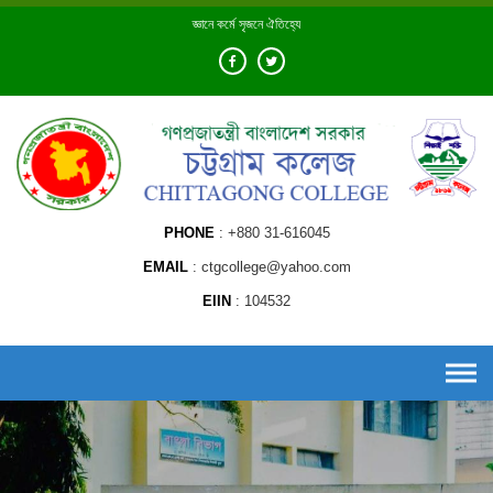
Skip
জ্ঞানে কর্মে সৃজনে ঐতিহ্যে
to
content
PHONE
+880 31-616045
EMAIL
ctgcollege@yahoo.com
EIIN
104532