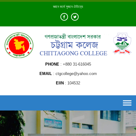
Skip
জ্ঞানে কর্মে সৃজনে ঐতিহ্যে
to
content
PHONE
+880 31-616045
EMAIL
ctgcollege@yahoo.com
EIIN
104532