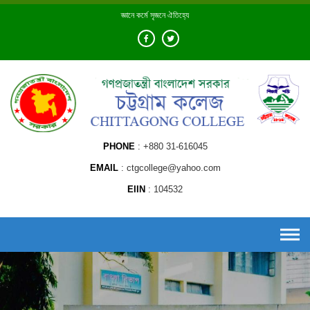
Skip
জ্ঞানে কর্মে সৃজনে ঐতিহ্যে
to
content
PHONE
+880 31-616045
EMAIL
ctgcollege@yahoo.com
EIIN
104532