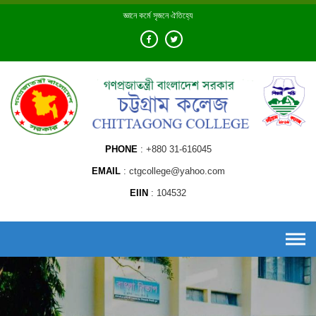
Skip
জ্ঞানে কর্মে সৃজনে ঐতিহ্যে
to
content
PHONE
+880 31-616045
EMAIL
ctgcollege@yahoo.com
EIIN
104532