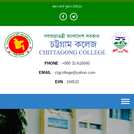
Skip
জ্ঞানে কর্মে সৃজনে ঐতিহ্যে
to
content
PHONE
+880 31-616045
EMAIL
ctgcollege@yahoo.com
EIIN
104532