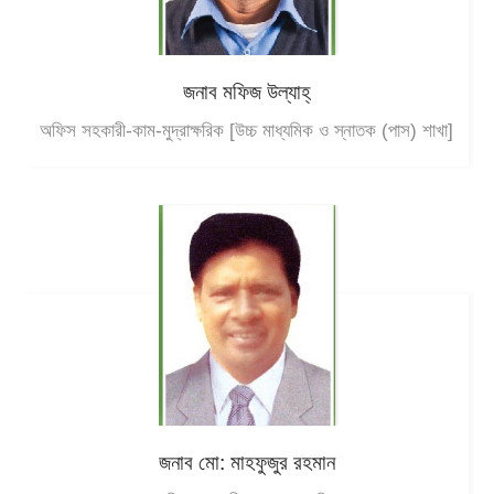
জনাব মফিজ উল্যাহ্
অফিস সহকারী-কাম-মুদ্রাক্ষরিক [উচ্চ মাধ্যমিক ও স্নাতক (পাস) শাখা]
জনাব মো: মাহফুজুর রহমান