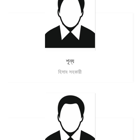
শূন্য
হিসাব সহকারী