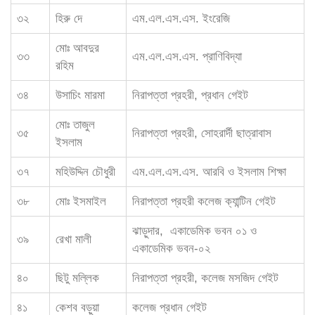
৩২
হিরু দে
এম.এল.এস.এস. ইংরেজি
মোঃ আবদুর
৩৩
এম.এল.এস.এস. প্রাণিবিদ্যা
রহিম
৩৪
উসাচিং মারমা
নিরাপত্তা প্রহরী, প্রধান গেইট
মোঃ তাজুল
৩৫
নিরাপত্তা প্রহরী, সোহরার্দী ছাত্রাবাস
ইসলাম
৩৭
মহিউদ্দিন চৌধুরী
এম.এল.এস.এস. আরবি ও ইসলাম শিক্ষা
৩৮
মোঃ ইসমাইল
নিরাপত্তা প্রহরী কলেজ ক্যান্টিন গেইট
ঝাড়ুদার, একাডেমিক ভবন ০১ ও
৩৯
রেখা মালী
একাডেমিক ভবন-০২
৪০
ছিটু মল্লিক
নিরাপত্তা প্রহরী, কলেজ মসজিদ গেইট
৪১
কেশব বড়ুয়া
কলেজ প্রধান গেইট