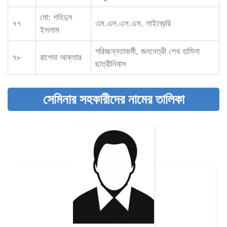
মো: শহিদুল
৭৭
এম.এল.এস.এস. লাইব্রেরি
ইসলাম
পরিচ্ছন্নতাকর্মী, জননেত্রী শেখ হাসিনা
৭৮
রাশেদা আক্তার
ছাত্রীনিবাস
সেমিনার সহকারীদের নামের তালিকা