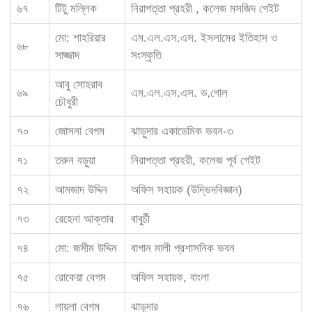
৬৭
টিটু মল্লিক
নিরাপত্তা প্রহরী , কলেজ মসজিদ গেইট
মো: শাহরিয়ার
এম.এল.এস.এস. ইসলামের ইতিহাস ও
৬৮
সাজ্জাদ
সংস্কৃতি
আবু সোহরাব
৬৯
এম.এল.এস.এস. ভ‚গোল
চৌধুরী
৭০
জোসনা বেগম
ঝাড়ুদার একাডেমিক ভবন-৩
৭১
তরুন বড়ুয়া
নিরাপত্তা প্রহরী, কলেজ পূর্ব গেইট
৭২
আমজাদ উদ্দিন
অফিস সহায়ক (উদ্ভিদবিজ্ঞান)
৭৩
রেহেনা আক্তার
বাবুর্চী
৭৪
মো: জসীম উদ্দিন
বাগান মালী প্রশাসনিক ভবন
৭৫
রোকেয়া বেগম
অফিস সহায়ক, বাংলা
৭৬
লায়লা বেগম
ঝাড়ুদার