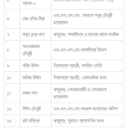
আলম-২
এম.এল.এস.এস. আবদুস সবুর চৌধুরী
৬
মোঃ বশির মিয়া
ছাত্রাবাস
৭
বাবুল চন্দ্র দাশ
ঝাড়ুদার, পদার্থবিদ্যা ও কলেজ জামে মসজিদ
আওরঙ্গজেব
৮
এম.এল.এস.এস.পদার্থবিদ্যা বিভাগ
চৌধুরী
৯
খবির উদ্দিন
নিরাপত্তা প্রহরী, মসজিদ গেইট
১০
মফিজ উদ্দিন
নিরাপত্তা প্রহরী, একাডেমিক ভবন
ঝাড়ুদার, সোহরাওয়ার্দী ও শেরেবাংলা
১১
সজল দাশ
ছাত্রাবাস
১২
পিটন চৌধুরী
এম.এল.এস.এস.অধ্যক্ষ মহোদয়ের অফিস
১৩
রবি মল্লিক
ঝাড়ুদার, পুরাতন প্রশাসনিক ভবন