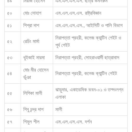
৪৯
মিরাজ হোসেন
এম.এল.এস.এস. ছাত্র কমনরুম
৫০
মোঃ সোহাগ
এম.এল.এস.এস. রাষ্ট্রবিজ্ঞান
৫১
শিপ্রা দাশ
এম.এল.এস.এস., আইসিটি ও পালি বিভাগ
নিরাপত্তা প্রহরী, কলেজ ক্যান্টিন গেইট ও
৫২
রেচিং মার্মা
পূর্ব গেইট
৫৩
থুইজাই মারমা
নিরাপত্তা প্রহরী, সোহরাওয়ার্দী ছাত্রাবাস
মোঃ মীর হোসেন
৫৪
নিরাপত্তা প্রহরী, কলেজ ক্যান্টিন গেইট
ভূঁঞা
ঝাড়ুদার, একাডেমিক ভবন-০১ ও তদ্সংলগ্ন
৫৫
লিপিকা মালী
এলাকা
৫৬
শিবু চন্দ্র দাশ
মালী
৫৭
শিমুল শীল
এম.এল.এস.এস. দর্শন