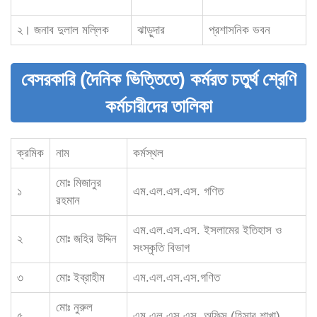
২। জনাব দুলাল মল্লিক
ঝাড়ুদার
প্রশাসনিক ভবন
বেসরকারি (দৈনিক ভিত্তিতে) কর্মরত চতুর্থ শ্রেণি
কর্মচারীদের তালিকা
ক্রমিক
নাম
কর্মস্থল
মোঃ মিজানুর
১
এম.এল.এস.এস. গণিত
রহমান
এম.এল.এস.এস. ইসলামের ইতিহাস ও
২
মোঃ জহির উদ্দিন
সংস্কৃতি বিভাগ
৩
মোঃ ইব্রাহীম
এম.এল.এস.এস.গণিত
মোঃ নুরুল
৫
এম.এল.এস.এস. অফিস (হিসাব শাখা)