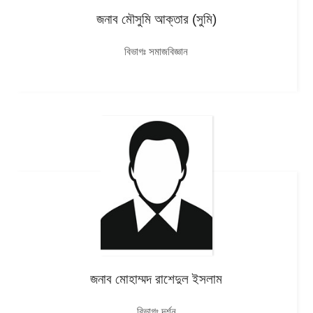
জনাব মৌসুমি আক্তার (সুমি)
বিভাগঃ সমাজবিজ্ঞান
জনাব মোহাম্মদ রাশেদুল ইসলাম
বিভাগঃ দর্শন