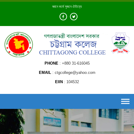
Skip
জ্ঞানে কর্মে সৃজনে ঐতিহ্যে
to
content
PHONE
+880 31-616045
EMAIL
ctgcollege@yahoo.com
EIIN
104532