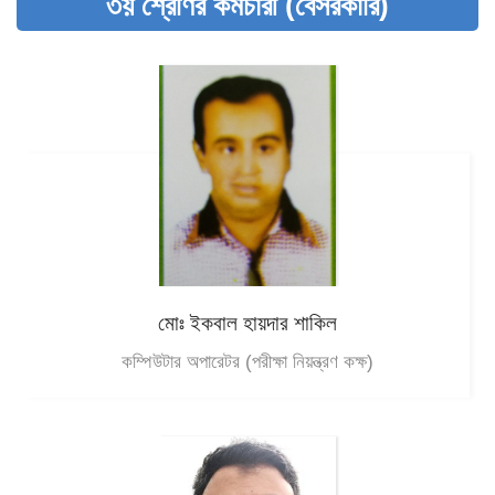
৩য় শ্রেণির কর্মচারী (বেসরকারি)
মোঃ ইকবাল হায়দার শাকিল
কম্পিউটার অপারেটর (পরীক্ষা নিয়ন্ত্রণ কক্ষ)