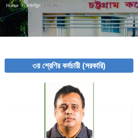
>
কর্মচারিবৃন্দ
Home
৩য় শ্রেণির কর্মচারী (সরকারি)