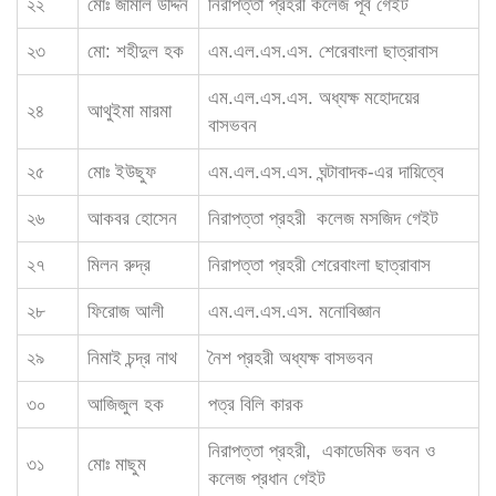
২২
মোঃ জামাল উদ্দিন
নিরাপত্তা প্রহরী কলেজ পূর্ব গেইট
২৩
মো: শহীদুল হক
এম.এল.এস.এস. শেরেবাংলা ছাত্রাবাস
এম.এল.এস.এস. অধ্যক্ষ মহোদয়ের
২৪
আথুইমা মারমা
বাসভবন
২৫
মোঃ ইউছুফ
এম.এল.এস.এস. ঘন্টাবাদক-এর দায়িত্বে
২৬
আকবর হোসেন
নিরাপত্তা প্রহরী কলেজ মসজিদ গেইট
২৭
মিলন রুদ্র
নিরাপত্তা প্রহরী শেরেবাংলা ছাত্রাবাস
২৮
ফিরোজ আলী
এম.এল.এস.এস. মনোবিজ্ঞান
২৯
নিমাই চন্দ্র নাথ
নৈশ প্রহরী অধ্যক্ষ বাসভবন
৩০
আজিজুল হক
পত্র বিলি কারক
নিরাপত্তা প্রহরী, একাডেমিক ভবন ও
৩১
মোঃ মাছুম
কলেজ প্রধান গেইট