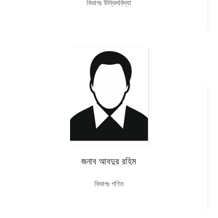
বিভাগঃ উদ্ভিদবিদ্যা
জনাব আবদুর রহিম
বিভাগঃ গণিত