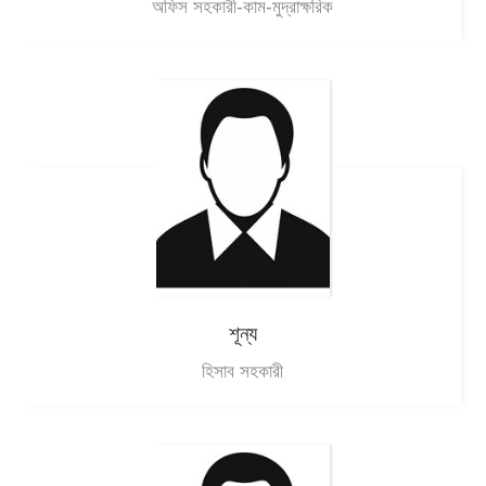
অফিস সহকারী-কাম-মুদ্রাক্ষরিক
শূন্য
হিসাব সহকারী