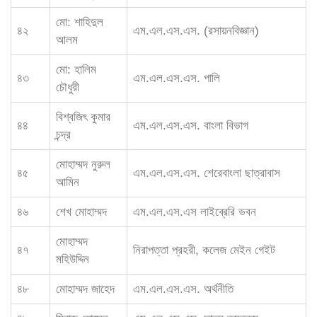
মো: শাহিদুল
৪২
এম.এল.এস.এস. (রসায়নবিজ্ঞান)
আলম
মো: হালিম
৪৩
এম.এল.এস.এস. পালি
চৌধুরী
বিশ্বজিৎ কুমার
৪৪
এম.এল.এস.এস. বাংলা বিভাগ
চন্দ্র
মোহাম্মদ নুরুল
৪৫
এম.এল.এস.এস. শেরেবাংলা ছাত্রাবাস
আমিন
৪৬
শেখ মোহাম্মদ
এম.এল.এস.এস লাইব্রেরি ভবন
মোহাম্মদ
৪৭
নিরাপত্তা প্রহরী, কলেজ মেইন গেইট
মহিউদ্দিন
৪৮
মোহাম্মদ জাহেদ
এম.এল.এস.এস. অর্থনীতি