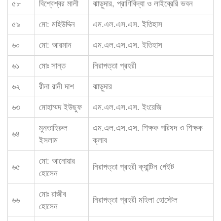
৫৮
বিশ্বেশ্বর মালী
ঝাড়ুদার, প্রাণিবিদ্যা ও লাইব্রেরি ভবন
৫৯
মো: মহিউদ্দিন
এম.এল.এস.এস. ইতিহাস
৬০
মো: আরমান
এম.এল.এস.এস. ইতিহাস
৬১
মোঃ সান্ত
নিরাপত্তা প্রহরী
৬২
রীনা রানী দাশ
ঝাড়ুদার
৬৩
মোহাম্মদ ইউছুফ
এম.এল.এস.এস. ইংরেজি
মুনতাহিরুল
এম.এল.এস.এস. শিক্ষক পরিষদ ও শিক্ষক
৬৪
ইসলাম
ক্লাব
মো: আনোয়ার
৬৫
নিরাপত্তা প্রহরী ক্যান্টিন গেইট
হোসেন
মোঃ রাজীব
৬৬
নিরাপত্তা প্রহরী মহিলা হোস্টেল
হোসেন