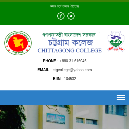
Skip
জ্ঞানে কর্মে সৃজনে ঐতিহ্যে
to
content
PHONE
+880 31-616045
EMAIL
ctgcollege@yahoo.com
EIIN
104532