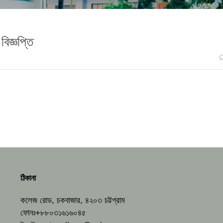
িজ্ঞপ্তি
ঠিকানা
কলেজ রোড, চকবাজার, ৪২০৩ চট্টগ্রাম
ফোনঃ+৮৮০৩১৬১৬০৪৫