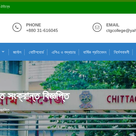
ে ঐতিহ্যে
PHONE
EMAIL
+880 31-616045
ctgcollege@ya
জার্নাল
নোটিশবোর্ড
এপিএ ও শুদ্ধাচার
বার্ষিক প্রতিবেদন
নির্দেশনাবলী
 সংক্রান্ত বিজ্ঞপ্তি
্ঞপ্তি