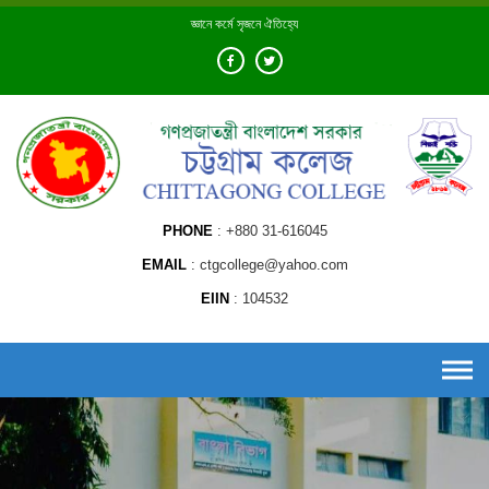
Skip
জ্ঞানে কর্মে সৃজনে ঐতিহ্যে
to
content
PHONE
+880 31-616045
EMAIL
ctgcollege@yahoo.com
EIIN
104532