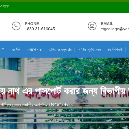
ে ঐতিহ্যে
PHONE
EMAIL
+880 31-616045
ctgcollege@ya
জার্নাল
নোটিশবোর্ড
এপিএ ও শুদ্ধাচার
বার্ষিক প্রতিবেদন
নির্দেশনাবলী
য় নাথ এর পাসপোর্ট করার জন্য বিভাগী
োর্ট করার জন্য বিভাগীয় অনাপত্তি (NOC) প্রদান