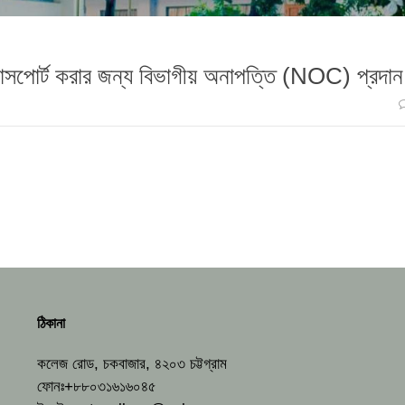
াসপোর্ট করার জন্য বিভাগীয় অনাপত্তি (NOC) প্রদান
ঠিকানা
কলেজ রোড, চকবাজার, ৪২০৩ চট্টগ্রাম
ফোনঃ+৮৮০৩১৬১৬০৪৫