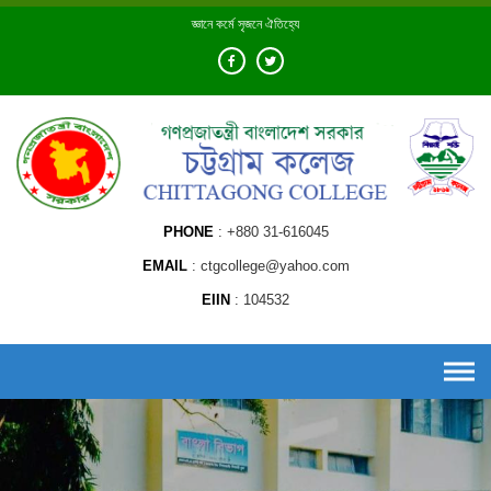
Skip
জ্ঞানে কর্মে সৃজনে ঐতিহ্যে
to
content
PHONE
+880 31-616045
EMAIL
ctgcollege@yahoo.com
EIIN
104532