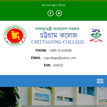
Skip
জ্ঞানে কর্মে সৃজনে ঐতিহ্যে
to
content
PHONE
+880 31-616045
EMAIL
ctgcollege@yahoo.com
EIIN
104532