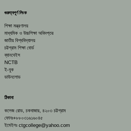
গুরুত্বপূর্ণ লিংক
শিক্ষা মন্ত্রণালয়
মাধ্যমিক ও উচ্চশিক্ষা অধিদপ্তর
জাতীয় বিশ্ববিদ্যালয়
চট্টগ্রাম শিক্ষা বোর্ড
ব্যানবেইস
NCTB
ই-বুক
ডাউনলোড
ঠিকানা
কলেজ রোড, চকবাজার, ৪২০৩ চট্টগ্রাম
ফোনঃ+৮৮০৩১৬১৬০৪৫
ইমেইলঃ
ctgcollege@yahoo.com