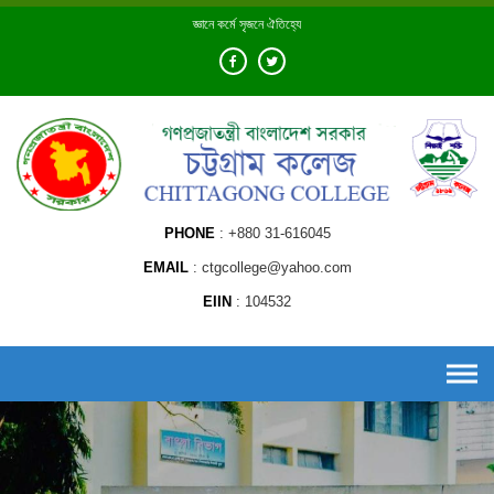
Skip
জ্ঞানে কর্মে সৃজনে ঐতিহ্যে
to
content
PHONE
+880 31-616045
EMAIL
ctgcollege@yahoo.com
EIIN
104532