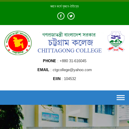
Skip
জ্ঞানে কর্মে সৃজনে ঐতিহ্যে
to
content
PHONE
+880 31-616045
EMAIL
ctgcollege@yahoo.com
EIIN
104532