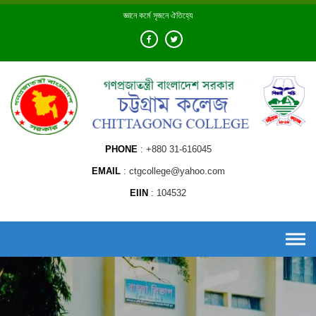
Skip
জ্ঞানে কর্মে সৃজনে ঐতিহ্যে
to
content
PHONE
+880 31-616045
EMAIL
ctgcollege@yahoo.com
EIIN
104532