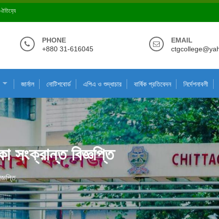
ে ঐতিহ্যে
PHONE
EMAIL
+880 31-616045
ctgcollege@ya
জার্নাল
নোটিশবোর্ড
এপিএ ও শুদ্ধাচার
বার্ষিক প্রতিবেদন
নির্দেশনাবলী
া সংক্রান্ত বিজ্ঞপ্তি
জ্ঞপ্তি