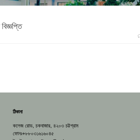
বিজ্ঞপ্তি
ঠিকানা
কলেজ রোড, চকবাজার, ৪২০৩ চট্টগ্রাম
ফোনঃ+৮৮০৩১৬১৬০৪৫