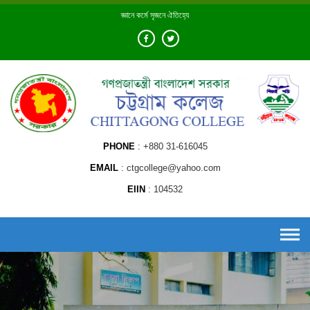
Skip
জ্ঞানে কর্মে সৃজনে ঐতিহ্যে
to
content
PHONE
+880 31-616045
EMAIL
ctgcollege@yahoo.com
EIIN
104532