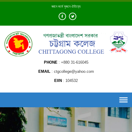
Skip
জ্ঞানে কর্মে সৃজনে ঐতিহ্যে
to
content
PHONE
+880 31-616045
EMAIL
ctgcollege@yahoo.com
EIIN
104532