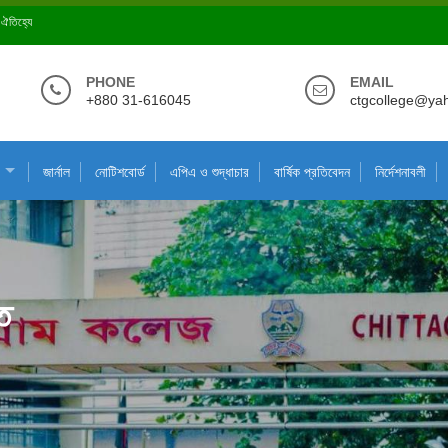
ে ঐতিহ্যে
PHONE
EMAIL
+880 31-616045
ctgcollege@ya
জার্নাল
নোটিশবোর্ড
এপিএ ও শুদ্ধাচার
বার্ষিক প্রতিবেদন
নির্দেশনাবলী
ি