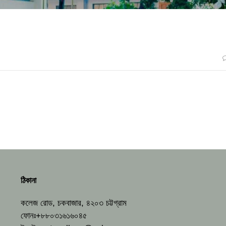
ঠিকানা
কলেজ রোড, চকবাজার, ৪২০৩ চট্টগ্রাম
ফোনঃ+৮৮০৩১৬১৬০৪৫