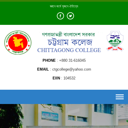
Skip
জ্ঞানে কর্মে সৃজনে ঐতিহ্যে
to
content
PHONE
+880 31-616045
EMAIL
ctgcollege@yahoo.com
EIIN
104532