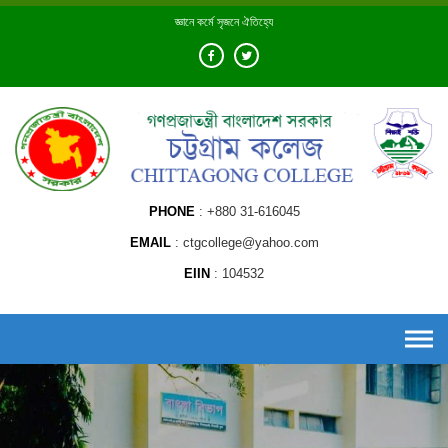
Skip
জ্ঞানে কর্মে সৃজনে ঐতিহ্যে
to
content
PHONE
+880 31-616045
EMAIL
ctgcollege@yahoo.com
EIIN
104532