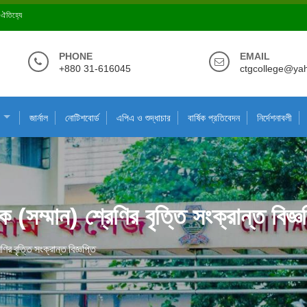
ে ঐতিহ্যে
PHONE
EMAIL
+880 31-616045
ctgcollege@ya
জার্নাল
নোটিশবোর্ড
এপিএ ও শুদ্ধাচার
বার্ষিক প্রতিবেদন
নির্দেশনাবলী
(সম্মান) শ্রেণির বৃত্তি সংক্রান্ত বিজ্ঞ
র বৃত্তি সংক্রান্ত বিজ্ঞপ্তি