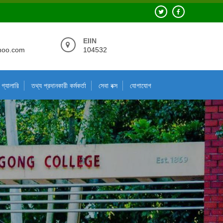
EIIN
hoo.com
104532
গ্যালারি
তথ্য প্রদানকারী কর্মকর্তা
সেবা বক্স
যোগাযোগ