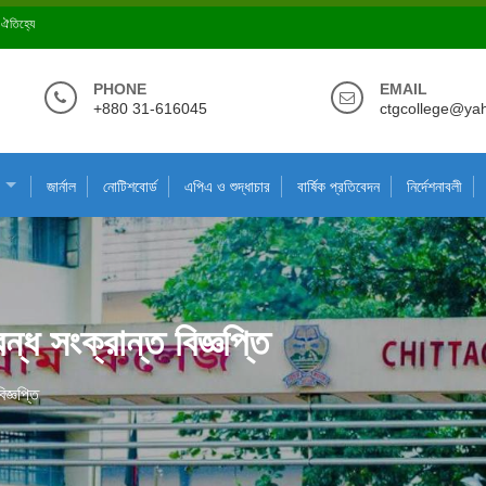
ে ঐতিহ্যে
PHONE
EMAIL
+880 31-616045
ctgcollege@ya
জার্নাল
নোটিশবোর্ড
এপিএ ও শুদ্ধাচার
বার্ষিক প্রতিবেদন
নির্দেশনাবলী
্ধ সংক্রান্ত বিজ্ঞপ্তি
জ্ঞপ্তি