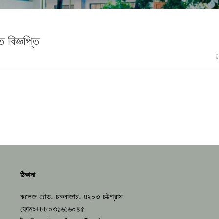
 বিজ্ঞপ্তি
ঠিকানা
কলেজ রোড, চকবাজার, ৪২০৩ চট্টগ্রাম
ফোনঃ+৮৮০৩১৬১৬০৪৫