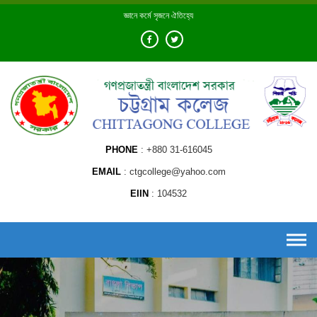
Skip
জ্ঞানে কর্মে সৃজনে ঐতিহ্যে
to
content
PHONE
+880 31-616045
EMAIL
ctgcollege@yahoo.com
EIIN
104532