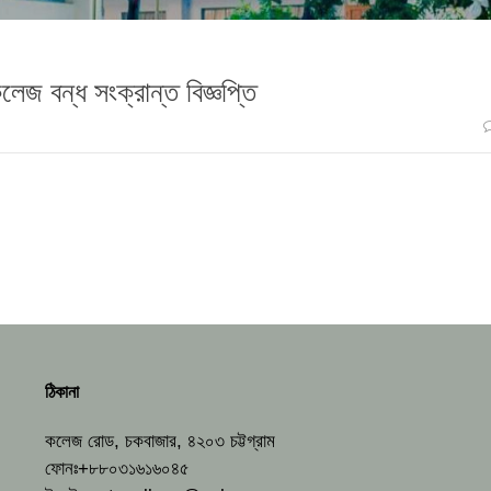
েজ বন্ধ সংক্রান্ত বিজ্ঞপ্তি
ঠিকানা
কলেজ রোড, চকবাজার, ৪২০৩ চট্টগ্রাম
ফোনঃ+৮৮০৩১৬১৬০৪৫