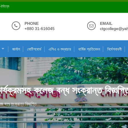
ে ঐতিহ্যে
PHONE
EMAIL
+880 31-616045
ctgcollege@ya
জার্নাল
নোটিশবোর্ড
এপিএ ও শুদ্ধাচার
বার্ষিক প্রতিবেদন
নির্দেশনাবলী
র্যক্রমসহ কলেজ বন্ধ সংক্রান্ত বিজ্ঞপ্ত
 বন্ধ সংক্রান্ত বিজ্ঞপ্তি