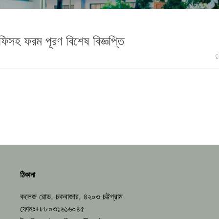
ব ফিসহ ফরম পূরণ বিশেষ বিজ্ঞপ্তি
ঠিকানা
কলেজ রোড, চকবাজার, ৪২০৩ চট্টগ্রাম
ফোনঃ+৮৮০৩১৬১৬০৪৫