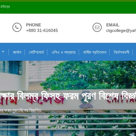
ে ঐতিহ্যে
PHONE
EMAIL
+880 31-616045
ctgcollege@ya
জার্নাল
নোটিশবোর্ড
এপিএ ও শুদ্ধাচার
বার্ষিক প্রতিবেদন
নির্দেশনাবলী
ীক্ষার বিলম্ব ফিসহ ফরম পূরণ বিশেষ বিজ্ঞ
িসহ ফরম পূরণ বিশেষ বিজ্ঞপ্তি