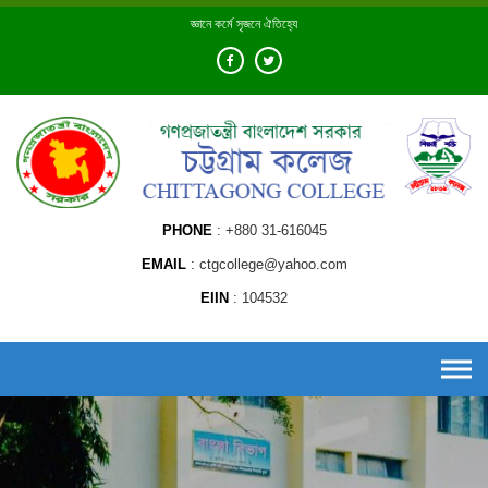
Skip
জ্ঞানে কর্মে সৃজনে ঐতিহ্যে
to
content
PHONE
+880 31-616045
EMAIL
ctgcollege@yahoo.com
EIIN
104532