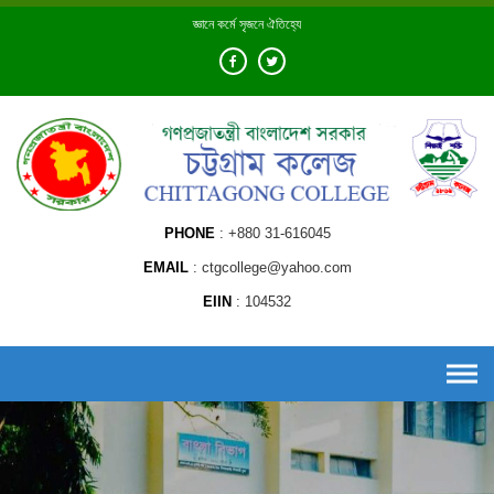
Skip
জ্ঞানে কর্মে সৃজনে ঐতিহ্যে
to
content
PHONE
+880 31-616045
EMAIL
ctgcollege@yahoo.com
EIIN
104532