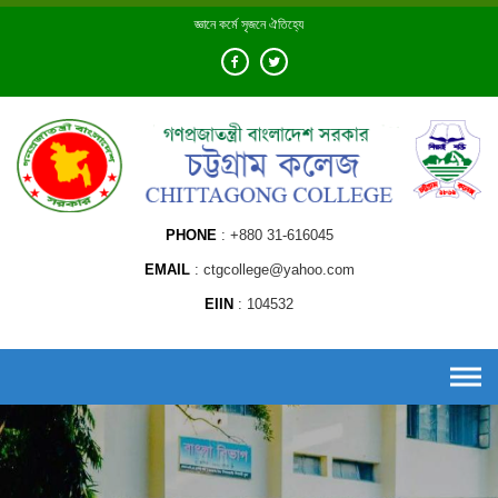
Skip
জ্ঞানে কর্মে সৃজনে ঐতিহ্যে
to
content
PHONE
+880 31-616045
EMAIL
ctgcollege@yahoo.com
EIIN
104532