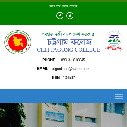
Skip
জ্ঞানে কর্মে সৃজনে ঐতিহ্যে
to
content
PHONE
+880 31-616045
EMAIL
ctgcollege@yahoo.com
EIIN
104532