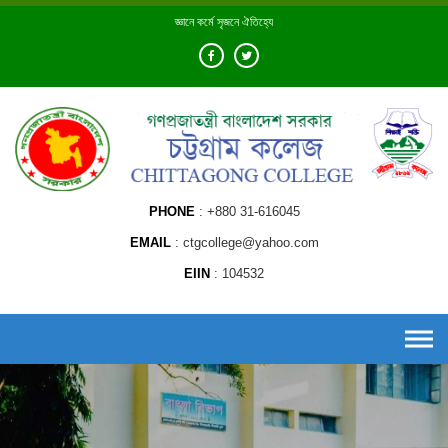
Skip
জ্ঞানে কর্মে সৃজনে ঐতিহ্যে
to
content
PHONE
+880 31-616045
EMAIL
ctgcollege@yahoo.com
EIIN
104532