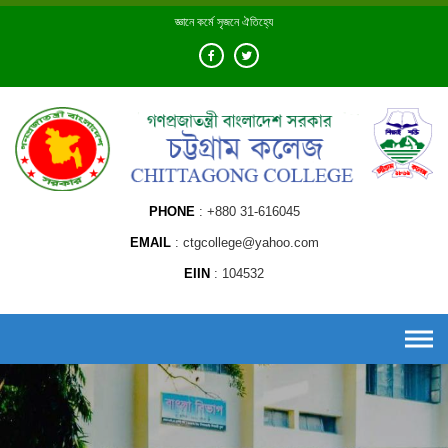
Skip
জ্ঞানে কর্মে সৃজনে ঐতিহ্যে
to
content
PHONE
+880 31-616045
EMAIL
ctgcollege@yahoo.com
EIIN
104532