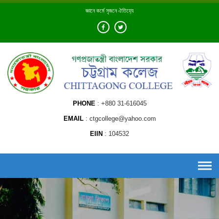
Skip
জ্ঞানে কর্মে সৃজনে ঐতিহ্যে
to
content
PHONE
+880 31-616045
EMAIL
ctgcollege@yahoo.com
EIIN
104532