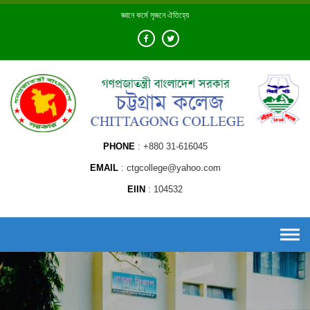
Skip
জ্ঞানে কর্মে সৃজনে ঐতিহ্যে
to
content
PHONE
+880 31-616045
EMAIL
ctgcollege@yahoo.com
EIIN
104532