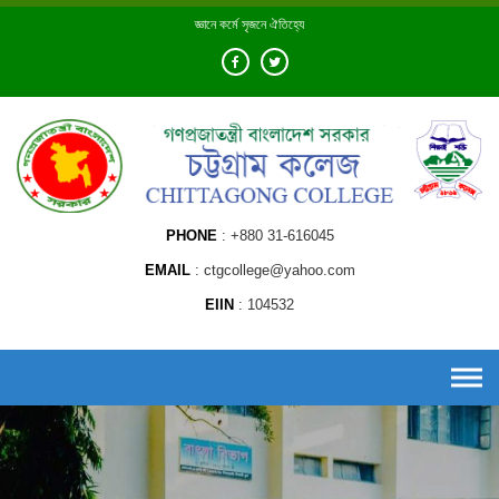
Skip
জ্ঞানে কর্মে সৃজনে ঐতিহ্যে
to
content
PHONE
+880 31-616045
EMAIL
ctgcollege@yahoo.com
EIIN
104532