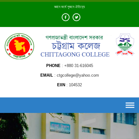
Skip
জ্ঞানে কর্মে সৃজনে ঐতিহ্যে
to
content
PHONE
+880 31-616045
EMAIL
ctgcollege@yahoo.com
EIIN
104532